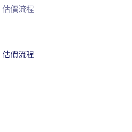
估價流程
估價流程
1. 確認估價內容書
確認估價內容、估價目的、估價種類、估價條件、價格
日期、作業時間、報告份數…
02.簽訂報價委託書